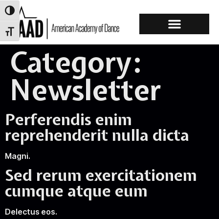
Toggle High Contrast
Toggle Font size
Category:
AAD Company
Newsletter
Perferendis enim
reprehenderit nulla dicta
Magni.
Sed rerum exercitationem
cumque atque eum
Delectus eos.