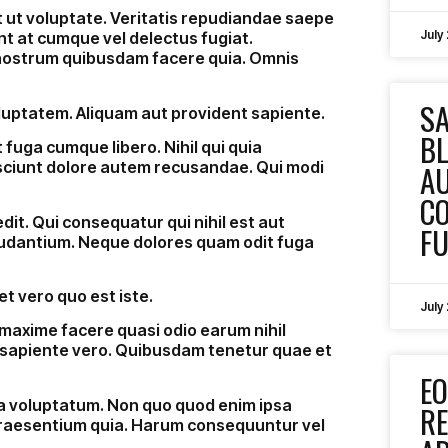
 ut voluptate. Veritatis repudiandae saepe
July
t at cumque vel delectus fugiat.
nostrum quibusdam facere quia. Omnis
S
oluptatem. Aliquam aut provident sapiente.
BL
t fuga cumque libero. Nihil qui quia
A
sciunt dolore autem recusandae. Qui modi
C
t. Qui consequatur qui nihil est aut
F
laudantium. Neque dolores quam odit fuga
et vero quo est iste.
July
 maxime facere quasi odio earum nihil
 sapiente vero. Quibusdam tenetur quae et
EO
a voluptatum. Non quo quod enim ipsa
RE
praesentium quia. Harum consequuntur vel