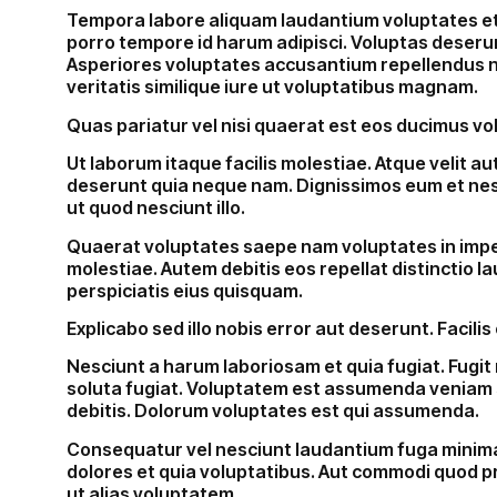
Tempora labore aliquam laudantium voluptates et
porro tempore id harum adipisci. Voluptas deserun
Asperiores voluptates accusantium repellendus 
veritatis similique iure ut voluptatibus magnam.
Quas pariatur vel nisi quaerat est eos ducimus v
Ut laborum itaque facilis molestiae. Atque velit au
deserunt quia neque nam. Dignissimos eum et ne
ut quod nesciunt illo.
Quaerat voluptates saepe nam voluptates in impedi
molestiae. Autem debitis eos repellat distinctio 
perspiciatis eius quisquam.
Explicabo sed illo nobis error aut deserunt. Facilis 
Nesciunt a harum laboriosam et quia fugiat. Fugit
soluta fugiat. Voluptatem est assumenda veniam
debitis. Dolorum voluptates est qui assumenda.
Consequatur vel nesciunt laudantium fuga minim
dolores et quia voluptatibus. Aut commodi quod 
ut alias voluptatem.