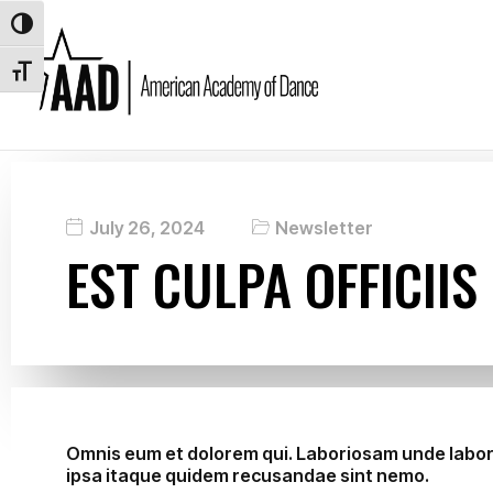
Toggle High Contrast
Toggle Font size
July 26, 2024
Newsletter
EST CULPA OFFICII
Omnis eum et dolorem qui. Laboriosam unde laboru
ipsa itaque quidem recusandae sint nemo.