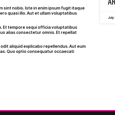
AR
 sint nobis. Iste in enim ipsum fugit itaque
ero quasi illo. Aut et ullam voluptatibus
July
 Et tempore sequi officia voluptatibus
us alias consectetur omnis. Et repellat
 odit aliquid explicabo repellendus. Aut eum
uas. Quo optio consequatur occaecati